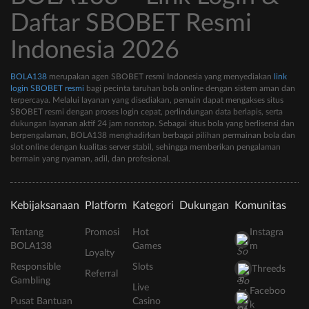
Daftar SBOBET Resmi
Indonesia 2026
BOLA138
merupakan agen SBOBET resmi Indonesia yang menyediakan
link
login SBOBET resmi
bagi pecinta taruhan bola online dengan sistem aman dan
terpercaya. Melalui layanan yang disediakan, pemain dapat mengakses situs
SBOBET resmi dengan proses login cepat, perlindungan data berlapis, serta
dukungan layanan aktif 24 jam nonstop. Sebagai situs bola yang berlisensi dan
berpengalaman, BOLA138 menghadirkan berbagai pilihan permainan bola dan
slot online dengan kualitas server stabil, sehingga memberikan pengalaman
bermain yang nyaman, adil, dan profesional.
Kebijaksanaan
Platform
Kategori
Dukungan
Komunitas
Tentang
Promosi
Hot
Instagra
BOLA138
Games
m
Loyalty
Responsible
Slots
Threeds
Referral
Gambling
Live
Faceboo
Pusat Bantuan
Casino
k