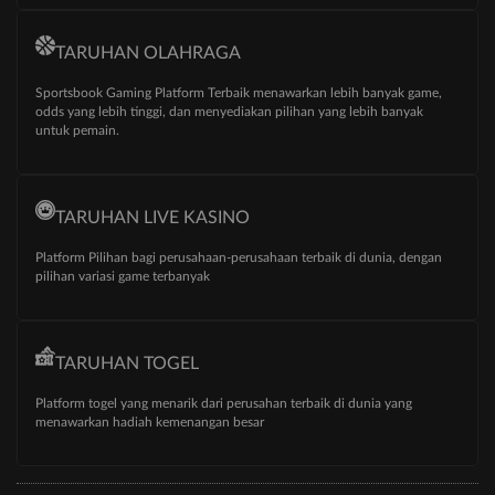
TARUHAN OLAHRAGA
Sportsbook Gaming Platform Terbaik menawarkan lebih banyak game,
odds yang lebih tinggi, dan menyediakan pilihan yang lebih banyak
untuk pemain.
TARUHAN LIVE KASINO
Platform Pilihan bagi perusahaan-perusahaan terbaik di dunia, dengan
pilihan variasi game terbanyak
TARUHAN TOGEL
Platform togel yang menarik dari perusahan terbaik di dunia yang
menawarkan hadiah kemenangan besar