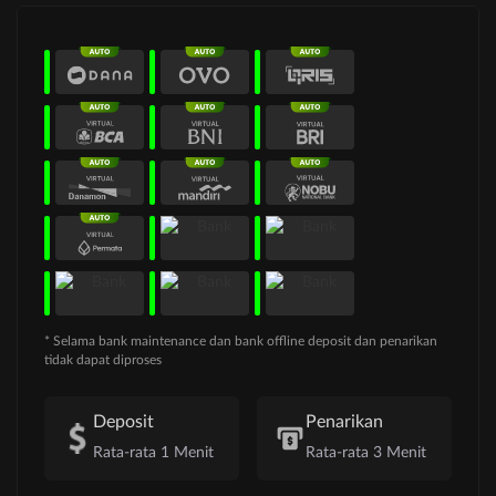
* Selama bank maintenance dan bank offline deposit dan penarikan
tidak dapat diproses
Deposit
Penarikan
Rata-rata 1 Menit
Rata-rata 3 Menit