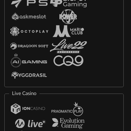
Live Casino