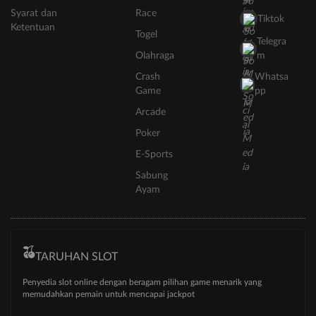
Syarat dan
Race
Tiktok
Ketentuan
Togel
Telegra
Olahraga
m
Crash
Whatsa
Game
pp
Arcade
Poker
E-Sports
Sabung
Ayam
TARUHAN SLOT
Penyedia slot online dengan beragam pilihan game menarik yang
memudahkan pemain untuk mencapai jackpot