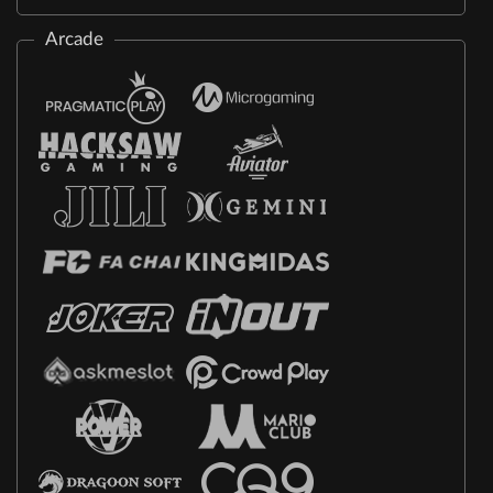
Arcade