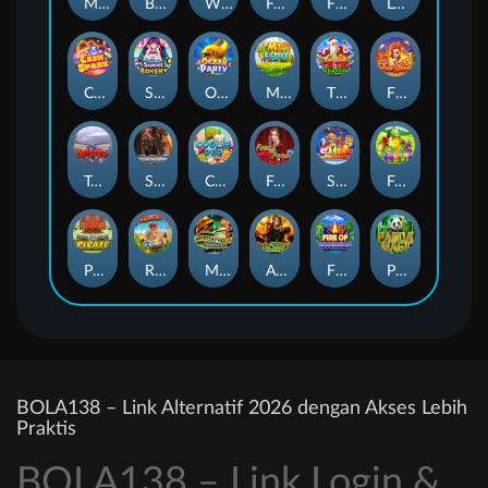
Magic Pearl
Brothers Kingdom
Wild Buffalo
Fafafa2
Fire of glacier gold
Long Teng Hu Xiao
Cash Spark
Sweetbakery
Ocean Party
Mr.Fido
TIS The Season
Fire Wheel
Tally Ho
Silver
Cookie Pop
Fame
Seasons
Fruit
Pirate
Reel King Mega
Mystery Reels Power Reels
Archer
Fire of Riverside
Panda Magic II
BOLA138 – Link Alternatif 2026 dengan Akses Lebih
Praktis
BOLA138 – Link Login &