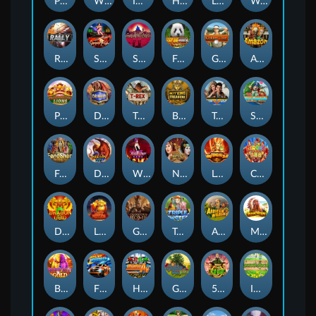
Peace&Long Life
Wild Chuco
ICELAND
Happy Prosperous
Laura
Water Margin
Rally
Striper Night
Sahara Gold
Fortune Panda
Golden Tour
Amazon
Prosperous Lions
Dragon
T-REX
Boy King
Top Gun
Sea Captain
Feng Shen
Dragon City
Wild Fox
NvXia
LongTengHuXiao2
Circus
Dragon Gold
Lucky Fortune
Glorious Rome
Triple Twister
African Wildlife
Magic Totem
Buffalo Gold
Fire of Route 66
Highway King
GoldenTree
5 Kings
Irish Luck