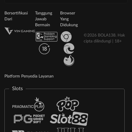
Bersertifikasi
Tanggung
Browser
Dari
Jawab
Yang
Bermain
Didukung
©2026 BOLA138. Hak
cipta dilindungi | 18+
Platform Penyedia Layanan
Slots