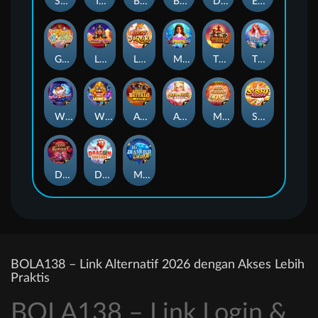
Sugar Candy Bonanza
Treasures of Olympus 1000
BREAK THE BANK
BUNNY VIP NIGHT
DIAMOND KING
EYES OF RA
GOLDEN FORTUNE HORSE
LADY OF RA
LUCKY TIGER
MAGIC PEARLS
THE BIG THE FAT THE UGLY
TIDES OF FORTUNE
WHITE ELEPHANT
WILD MINER
AFRICAN BUFFALO 5000
APHRODITE’S BLESSING
MEGA FORTUNE OX
SUSHI RUSH
DRACULA’S CASTLE BANQUET
DRAGON FORTUNE
MR DIAMOND DELUXE
BOLA138 – Link Alternatif 2026 dengan Akses Lebih
Praktis
BOLA138 – Link Login &