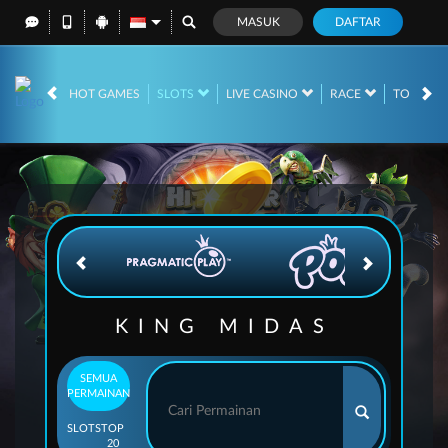
MASUK
DAFTAR
IDR
12,739,005,
HOT GAMES
SLOTS
LIVE CASINO
RACE
TOGEL
KING MIDAS
SEMUA
PERMAINAN
SLOTS
TOP
20