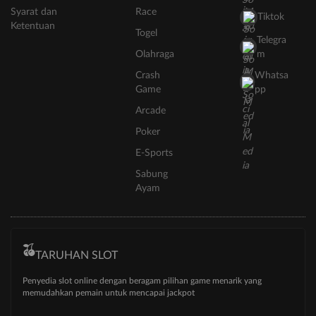
Syarat dan
Race
Tiktok
Ketentuan
Togel
Telegra
Olahraga
m
Crash
Whatsa
Game
pp
Arcade
Poker
E-Sports
Sabung
Ayam
TARUHAN SLOT
Penyedia slot online dengan beragam pilihan game menarik yang
memudahkan pemain untuk mencapai jackpot