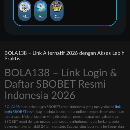
Mine Slot
AviaFly
Cricket Road
BOLA138 – Link Alternatif 2026 dengan Akses Lebih
Praktis
BOLA138 – Link Login &
Daftar SBOBET Resmi
Indonesia 2026
BOLA138
merupakan agen SBOBET resmi Indonesia yang menyediakan
link
login SBOBET resmi
bagi pecinta taruhan bola online dengan sistem aman dan
terpercaya. Melalui layanan yang disediakan, pemain dapat mengakses situs
SBOBET resmi dengan proses login cepat, perlindungan data berlapis, serta
dukungan layanan aktif 24 jam nonstop. Sebagai situs bola yang berlisensi dan