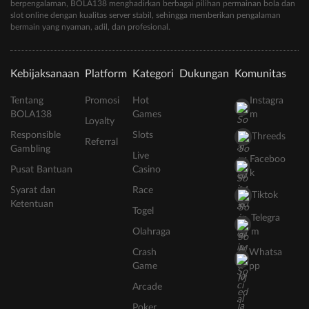
berpengalaman, BOLA138 menghadirkan berbagai pilihan permainan bola dan
slot online dengan kualitas server stabil, sehingga memberikan pengalaman
bermain yang nyaman, adil, dan profesional.
Kebijaksanaan
Platform
Kategori
Dukungan
Komunitas
Tentang
Promosi
Hot
Instagra
BOLA138
Games
m
Loyalty
Responsible
Slots
Threeds
Referral
Gambling
Live
Faceboo
Pusat Bantuan
Casino
k
Syarat dan
Race
Tiktok
Ketentuan
Togel
Telegra
Olahraga
m
Crash
Whatsa
Game
pp
Arcade
Poker