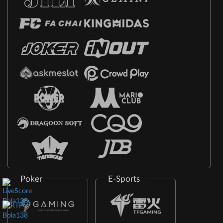
Poker
E-Sports