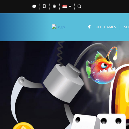
HOT GAMES
SL