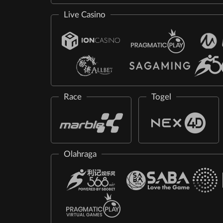
Live Casino
Race
Togel
Olahraga