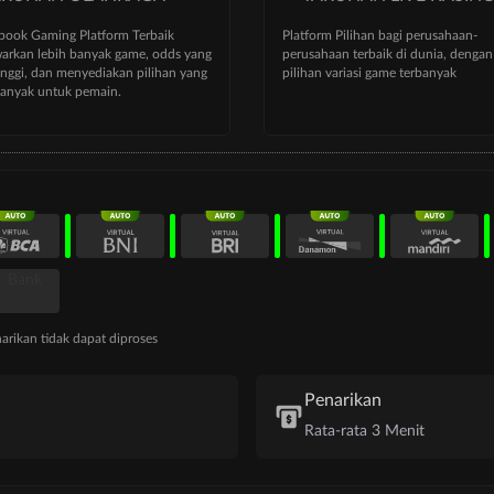
book Gaming Platform Terbaik
Platform Pilihan bagi perusahaan-
rkan lebih banyak game, odds yang
perusahaan terbaik di dunia, dengan
tinggi, dan menyediakan pilihan yang
pilihan variasi game terbanyak
banyak untuk pemain.
arikan tidak dapat diproses
Penarikan
Rata-rata 3 Menit