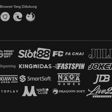
Browser Yang Didukung