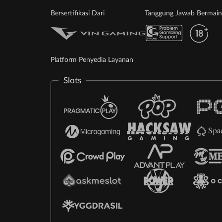
Bersertifikasi Dari
Tanggung Jawab Bermain
Platform Penyedia Layanan
Slots