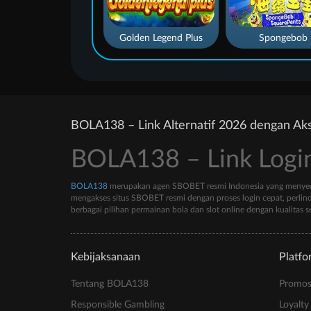
Golden Legend Plus
Spongebob
BOLA138 – Link Alternatif 2026 dengan Aks
BOLA138 – Link Logi
BOLA138
merupakan agen SBOBET resmi Indonesia yang menye
mengakses situs SBOBET resmi dengan proses login cepat, perlin
berbagai pilihan permainan bola dan slot online dengan kualitas 
Kebijaksanaan
Platfo
Tentang BOLA138
Promos
Responsible Gambling
Loyalty