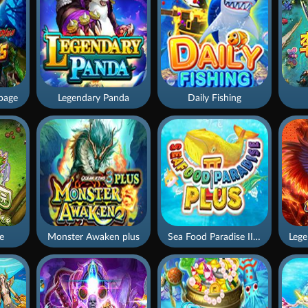
page
Legendary Panda
Daily Fishing
e
Monster Awaken plus
Sea Food Paradise II Plus