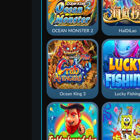
OCEAN MONSTER 2
HaiDiLao
Ocean King 3
Lucky Fishin