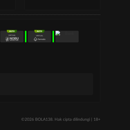
©2026 BOLA138. Hak cipta dilindungi | 18+