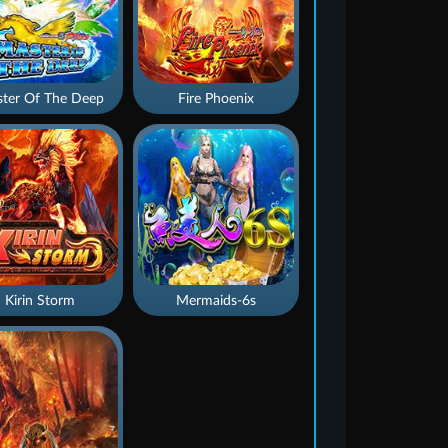
ter Of The Deep
Fire Phoenix
Kirin Storm
Mermaids-6s