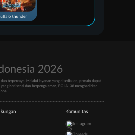
uffalo thunder
donesia 2026
 dan terpercaya. Melalui layanan yang disediakan, pemain dapat
ola yang berlisensi dan berpengalaman, BOLA138 menghadirkan
ional.
kungan
Komunitas
Instagram
Threeds