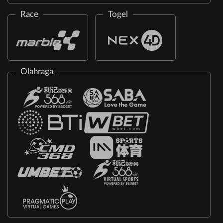
Race
Togel
Olahraga