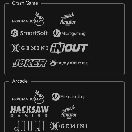
Crash Game
Arcade