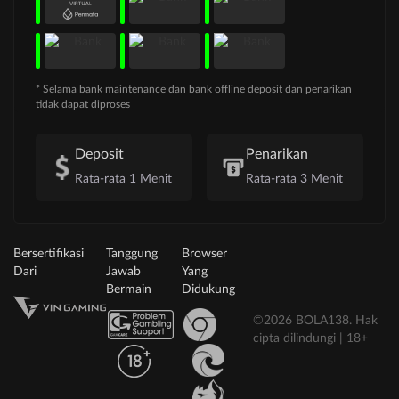
* Selama bank maintenance dan bank offline deposit dan penarikan
tidak dapat diproses
Deposit
Penarikan
Rata-rata 1 Menit
Rata-rata 3 Menit
Bersertifikasi
Tanggung
Browser
Dari
Jawab
Yang
Bermain
Didukung
©2026 BOLA138. Hak
cipta dilindungi | 18+