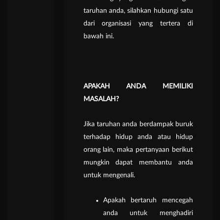
taruhan anda, silahkan hubungi satu
dari organisasi yang tertera di
bawah ini.
APAKAH ANDA MEMILIKI
MASALAH?
Jika taruhan anda berdampak buruk
terhadap hidup anda atau hidup
orang lain, maka pertanyaan berikut
mungkin dapat membantu anda
untuk mengenali.
Apakah bertaruh mencegah
anda untuk menghadiri