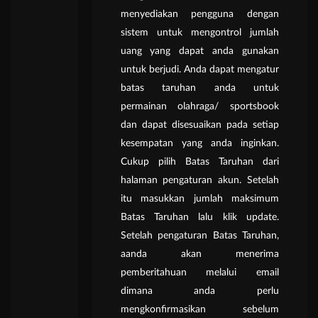
menyediakan pengguna dengan
sistem untuk mengontrol jumlah
uang yang dapat anda gunakan
untuk berjudi. Anda dapat mengatur
batas taruhan anda untuk
permainan olahraga/ sportsbook
dan dapat disesuaikan pada setiap
kesempatan yang anda inginkan.
Cukup pilih Batas Taruhan dari
halaman pengaturan akun. Setelah
itu masukkan jumlah maksimum
Batas Taruhan lalu klik update.
Setelah pengaturan Batas Taruhan,
aanda akan menerima
pemberitahuan melalui email
dimana anda perlu
mengkonfirmasikan sebelum