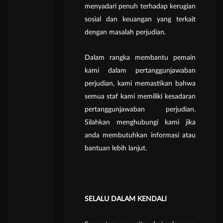
menyadari penuh terhadap kerugian
sosial dan keuangan yang terkait
dengan masalah perjudian.
Dalam rangka membantu pemain
kami dalam pertanggunjawaban
perjudian, kami memastikan bahwa
semua staf kami memiliki kesadaran
pertanggunjawaban perjudian.
Silahkan menghubungi kami jika
anda membutuhkan informasi atau
bantuan lebih lanjut.
SELALU DALAM KENDALI