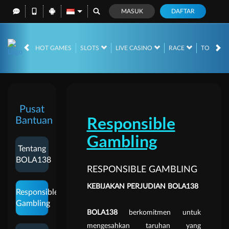
MASUK
DAFTAR
HOT GAMES
SLOTS
LIVE CASINO
RACE
TOGEL
Pusat
Responsible
Bantuan
Gambling
Tentang
BOLA138
RESPONSIBLE GAMBLING
KEBIJAKAN PERJUDIAN BOLA138
Responsible
Gambling
BOLA138
berkomitmen untuk
mengesahkan taruhan yang