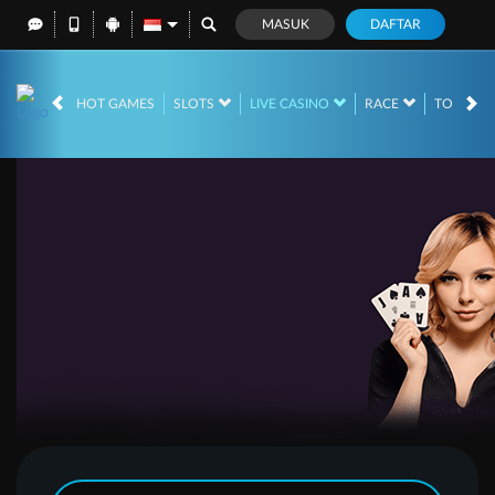
MASUK
DAFTAR
HOT GAMES
SLOTS
LIVE CASINO
RACE
TOGEL