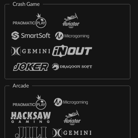
Crash Game
Arcade