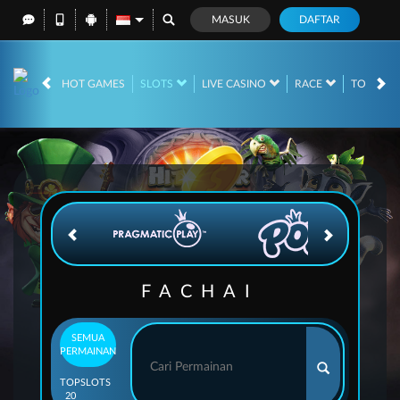
MASUK
DAFTAR
IDR
12,669,992,
HOT GAMES
SLOTS
LIVE CASINO
RACE
TOGEL
FACHAI
SEMUA
PERMAINAN
TOP
SLOTS
20