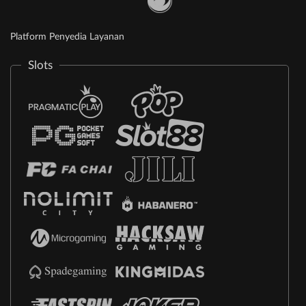
Platform Penyedia Layanan
Slots