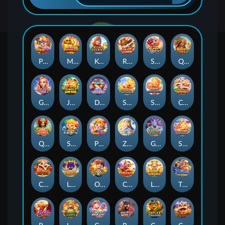
Poker Win
MUSCLE FORTUNE CAT
KONG ISLAND
REVOLVER HARE
SUPER ELEMENTS 2
Queen of Inca 2
GOLDEN IDOL
JUNGLE BANG BANG
DJ BOOM BOOM
Sugar Bang Bang 2
SUGAR BANG BANG PLUS
Chinese New Year Moreways
Queen of Inca
SUPER ELEMENTS
POKER WIN 2
ZEUS
GOLDEN GENIE
SUGAR BANG BANG
CHINESE NEW YEAR
LUXURY GOLDEN PANTHER
OPEN VAULT
CHILIHUAHUA
LUCKY FORTUNES
TREASURES OF ODIN