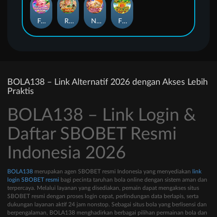
Fortune Money Boom
ROBIN HOOD
NIGHT MARKET 2
FORTUNE EGG
BOLA138 – Link Alternatif 2026 dengan Akses Lebih
Praktis
BOLA138 – Link Login &
Daftar SBOBET Resmi
Indonesia 2026
BOLA138
merupakan agen SBOBET resmi Indonesia yang menyediakan
link
login SBOBET resmi
bagi pecinta taruhan bola online dengan sistem aman dan
terpercaya. Melalui layanan yang disediakan, pemain dapat mengakses situs
SBOBET resmi dengan proses login cepat, perlindungan data berlapis, serta
dukungan layanan aktif 24 jam nonstop. Sebagai situs bola yang berlisensi dan
berpengalaman, BOLA138 menghadirkan berbagai pilihan permainan bola dan