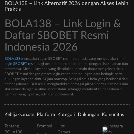
BOLA138 – Link Alternatif 2026 dengan Akses Lebih
Praktis
BOLA138 – Link Login &
Daftar SBOBET Resmi
Indonesia 2026
BOLA138
merupakan agen SBOBET resmi Indonesia yang menyediakan
link
login SBOBET resmi
bagi pecinta taruhan bola online dengan sistem aman dan
terpercaya. Melalui layanan yang disediakan, pemain dapat mengakses situs
SBOBET resmi dengan proses login cepat, perlindungan data berlapis, serta
dukungan layanan aktif 24 jam nonstop. Sebagai situs bola yang berlisensi dan
berpengalaman, BOLA138 menghadirkan berbagai pilihan permainan bola dan
slot online dengan kualitas server stabil, sehingga memberikan pengalaman
bermain yang nyaman, adil, dan profesional.
Kebijaksanaan
Platform
Kategori
Dukungan
Komunitas
Tentang
Promosi
Hot
Instagra
BOLA138
Games
m