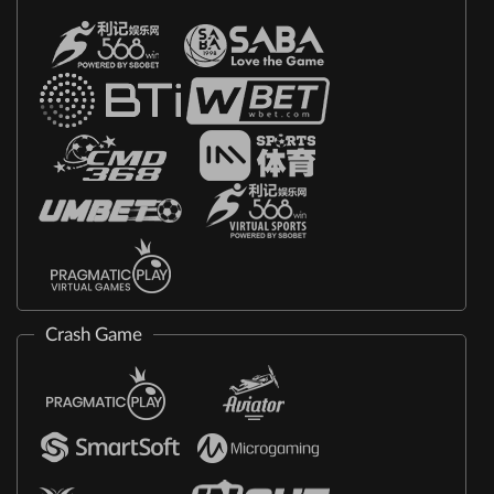
Crash Game