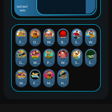
INSTANT
WIN
Fortune Fishing
Dice Pop
WD Golden Fuwa Fishing
Big Button Bash
SoccerX
WD FuWa Fishing
Golden Tyrant Fishing
WD King Kong Fishing
Plinko Pop
WD Nezha Fishing Legend
StrikerX
Soccer Striker
WD Gold Blast Fishing
Fruit Blast
Mine Pop
Nexus Golden Tyrant