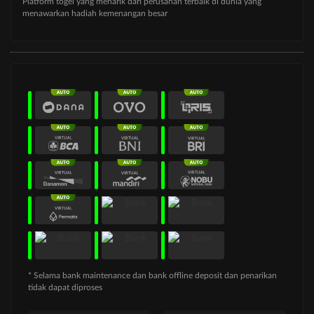
Platform togel yang menarik dari perusahan terbaik di dunia yang
menawarkan hadiah kemenangan besar
* Selama bank maintenance dan bank offline deposit dan penarikan
tidak dapat diproses