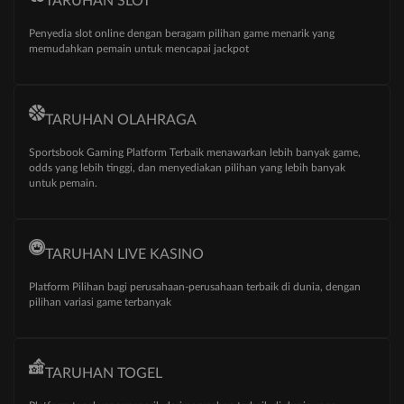
TARUHAN SLOT
Penyedia slot online dengan beragam pilihan game menarik yang
memudahkan pemain untuk mencapai jackpot
TARUHAN OLAHRAGA
Sportsbook Gaming Platform Terbaik menawarkan lebih banyak game,
odds yang lebih tinggi, dan menyediakan pilihan yang lebih banyak
untuk pemain.
TARUHAN LIVE KASINO
Platform Pilihan bagi perusahaan-perusahaan terbaik di dunia, dengan
pilihan variasi game terbanyak
TARUHAN TOGEL