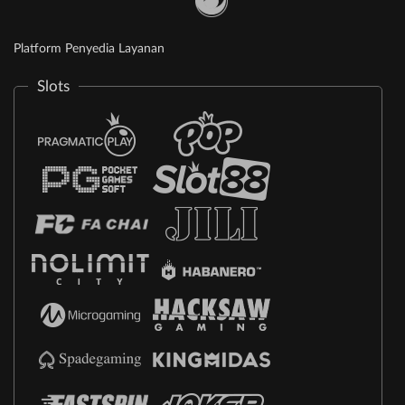
Platform Penyedia Layanan
Slots