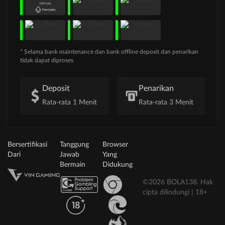
* Selama bank maintenance dan bank offline deposit dan penarikan
tidak dapat diproses
Deposit
Penarikan
Rata-rata 1 Menit
Rata-rata 3 Menit
Bersertifikasi
Tanggung
Browser
Dari
Jawab
Yang
Bermain
Didukung
©2026 BOLA138. Hak
cipta dilindungi | 18+