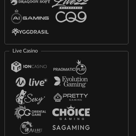
Live Casino