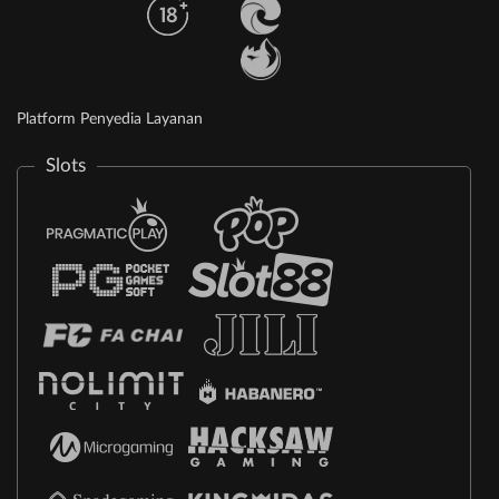
Platform Penyedia Layanan
Slots