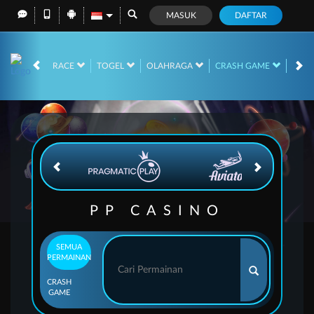
MASUK
DAFTAR
 CASINO
RACE
TOGEL
OLAHRAGA
CRASH GAME
ARC
PP CASINO
SEMUA
PERMAINAN
CRASH
GAME