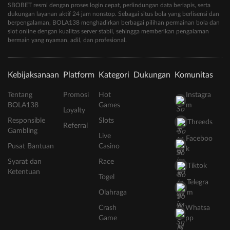
SBOBET resmi dengan proses login cepat, perlindungan data berlapis, serta
dukungan layanan aktif 24 jam nonstop. Sebagai situs bola yang berlisensi dan
berpengalaman, BOLA138 menghadirkan berbagai pilihan permainan bola dan
slot online dengan kualitas server stabil, sehingga memberikan pengalaman
bermain yang nyaman, adil, dan profesional.
Kebijaksanaan
Platform
Kategori
Dukungan
Komunitas
Tentang
Promosi
Hot
Instagra
BOLA138
Games
m
Loyalty
Responsible
Slots
Threeds
Referral
Gambling
Live
Faceboo
Pusat Bantuan
Casino
k
Syarat dan
Race
Tiktok
Ketentuan
Togel
Telegra
Olahraga
m
Crash
Whatsa
Game
pp