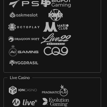
Live Casino