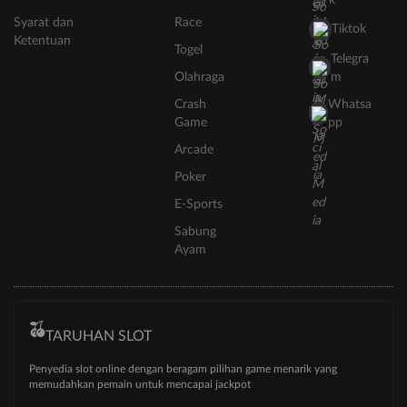
Syarat dan
Race
Tiktok
Ketentuan
Togel
Telegra
Olahraga
m
Crash
Whatsa
Game
pp
Arcade
Poker
E-Sports
Sabung
Ayam
TARUHAN SLOT
Penyedia slot online dengan beragam pilihan game menarik yang
memudahkan pemain untuk mencapai jackpot