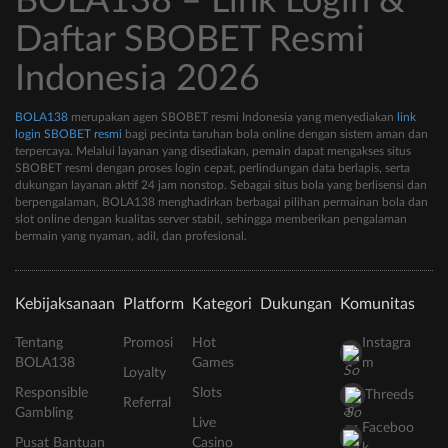
BOLA138 – Link Login &
Daftar SBOBET Resmi
Indonesia 2026
BOLA138
merupakan agen SBOBET resmi Indonesia yang menyediakan
link
login SBOBET resmi
bagi pecinta taruhan bola online dengan sistem aman dan
terpercaya. Melalui layanan yang disediakan, pemain dapat mengakses situs
SBOBET resmi dengan proses login cepat, perlindungan data berlapis, serta
dukungan layanan aktif 24 jam nonstop. Sebagai situs bola yang berlisensi dan
berpengalaman, BOLA138 menghadirkan berbagai pilihan permainan bola dan
slot online dengan kualitas server stabil, sehingga memberikan pengalaman
bermain yang nyaman, adil, dan profesional.
Kebijaksanaan
Platform
Kategori
Dukungan
Komunitas
Tentang
Promosi
Hot
Instagra
BOLA138
Games
m
Loyalty
Responsible
Slots
Threeds
Referral
Gambling
Live
Faceboo
Pusat Bantuan
Casino
k