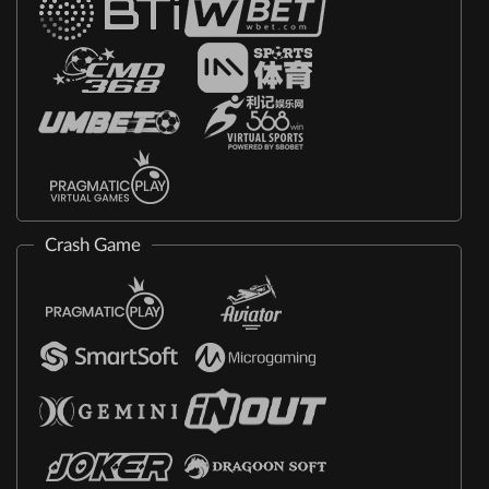
Crash Game