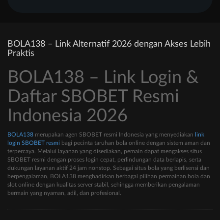
BOLA138 – Link Alternatif 2026 dengan Akses Lebih
Praktis
BOLA138 – Link Login &
Daftar SBOBET Resmi
Indonesia 2026
BOLA138
merupakan agen SBOBET resmi Indonesia yang menyediakan
link
login SBOBET resmi
bagi pecinta taruhan bola online dengan sistem aman dan
terpercaya. Melalui layanan yang disediakan, pemain dapat mengakses situs
SBOBET resmi dengan proses login cepat, perlindungan data berlapis, serta
dukungan layanan aktif 24 jam nonstop. Sebagai situs bola yang berlisensi dan
berpengalaman, BOLA138 menghadirkan berbagai pilihan permainan bola dan
slot online dengan kualitas server stabil, sehingga memberikan pengalaman
bermain yang nyaman, adil, dan profesional.