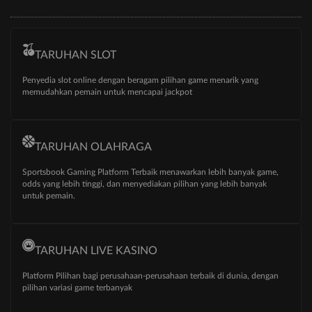
TARUHAN SLOT
Penyedia slot online dengan beragam pilihan game menarik yang
memudahkan pemain untuk mencapai jackpot
TARUHAN OLAHRAGA
Sportsbook Gaming Platform Terbaik menawarkan lebih banyak game,
odds yang lebih tinggi, dan menyediakan pilihan yang lebih banyak
untuk pemain.
TARUHAN LIVE KASINO
Platform Pilihan bagi perusahaan-perusahaan terbaik di dunia, dengan
pilihan variasi game terbanyak