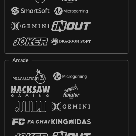
Arcade