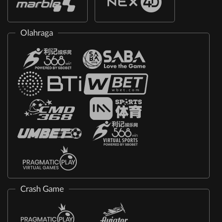
Olahraga
Crash Game