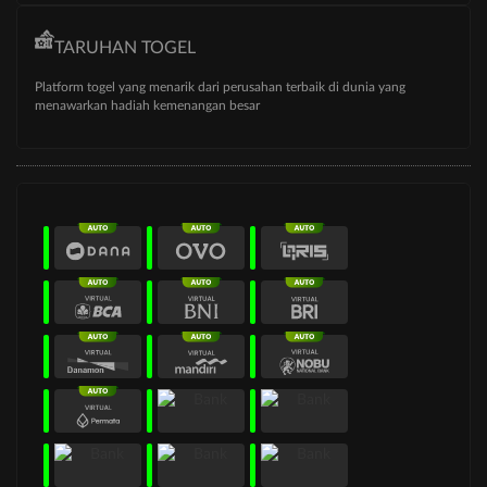
TARUHAN TOGEL
Platform togel yang menarik dari perusahan terbaik di dunia yang
menawarkan hadiah kemenangan besar