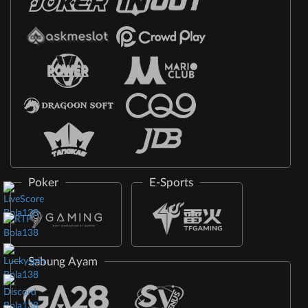
Poker
E-Sports
Sabung Ayam