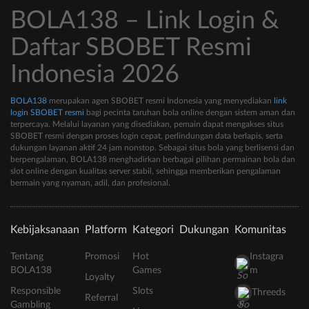
BOLA138 – Link Login &
Daftar SBOBET Resmi
Indonesia 2026
BOLA138
merupakan agen SBOBET resmi Indonesia yang menyediakan
link
login SBOBET resmi
bagi pecinta taruhan bola online dengan sistem aman dan
terpercaya. Melalui layanan yang disediakan, pemain dapat mengakses situs
SBOBET resmi dengan proses login cepat, perlindungan data berlapis, serta
dukungan layanan aktif 24 jam nonstop. Sebagai situs bola yang berlisensi dan
berpengalaman, BOLA138 menghadirkan berbagai pilihan permainan bola dan
slot online dengan kualitas server stabil, sehingga memberikan pengalaman
bermain yang nyaman, adil, dan profesional.
Kebijaksanaan
Platform
Kategori
Dukungan
Komunitas
Tentang
Promosi
Hot
Instagra
BOLA138
Games
m
Loyalty
Responsible
Slots
Threeds
Referral
Gambling