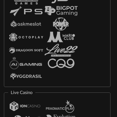
Live Casino