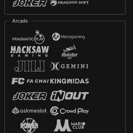
Arcade