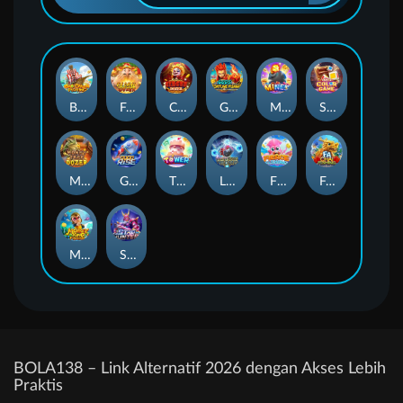
BAO CHUAN FISHING
FA CHAI DOZER
CIRCUS DOZER
Gods Fortune Fishing
MINES
SUPER COLOR GAME
MONEY TREE DOZER
Go Go Rise
TOWER
LIGHTNING BOMB
FIERCE FISHING
FA CHAI FISHING
MONKEY KING FISHING
STAR HUNTER
BOLA138 – Link Alternatif 2026 dengan Akses Lebih
Praktis