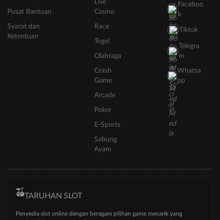
Live
Faceboo
Pusat Bantuan
Casino
k
Syarat dan
Race
Tiktok
Ketentuan
Togel
Telegra
Olahraga
m
Crash
Whatsa
Game
pp
Arcade
Poker
E-Sports
Sabung
Ayam
TARUHAN SLOT
Penyedia slot online dengan beragam pilihan game menarik yang