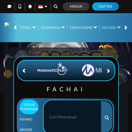
MASUK
DAFTAR
RACE
TOGEL
OLAHRAGA
CRASH GAME
ARCADE
PO
FACHAI
SEMUA
PERMAINAN
FISHING
ARCADE