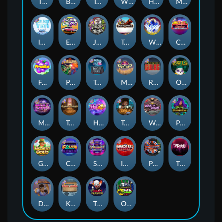
Thor: Hammer Time
Brick Snake 2000
Tomb of Nefertiti
Whacked
Harlequin Carnival
Mayan Magic Wildfire
Ice Ice Yeti
East Coast Vs West Coast
Jingle Balls
Tombstone
WiXX
Casino Win Spin
Fruits
Pixies vs Pirates
Tractor Beam
Manhattan Goes Wild
Remember Gulag
Owls
Milky Ways
Tomb of Akhenaten
Hot 4 Cash
Tesla Jolt
Walk of Shame
Poison Eve
Gaelic Gold
Coins of Fortune
Starstruck
Immortal Fruits
Punk Rocker
The Rave
Dungeon Quest
Kitchen Drama: Sushi Mania
The Creepy Carnival
Outsourced: Slash Game