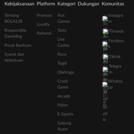
Kebijaksanaan
Platform
Kategori
Dukungan
Komunitas
Tentang
Promosi
Hot
Instagra
BOLA138
Games
m
Loyalty
Responsible
Slots
Threeds
Referral
Gambling
Live
Faceboo
Pusat Bantuan
Casino
k
Syarat dan
Race
Tiktok
Ketentuan
Togel
Telegra
Olahraga
m
Crash
Whatsa
Game
pp
Arcade
Poker
E-Sports
Sabung
Ayam