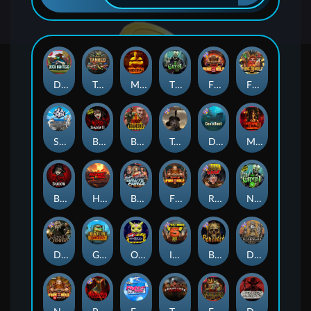
Duck Hunters
Tanked
Mental
The Crypt
Fire in the Hole 2
Fire in the Hole 3
Seamen
Blood & Shadow 2
Blood Diamond
Tombstone RIP
Das xBoot
Mental 2
Blood & Shadow
Highway to Hell
Brute Force: Alien Onslaught
Fire In The Hole xBomb
Road Rage
Nexus The Crypt
Dead Canary
Gator Hunters
Outsourced
Infectious 5 xWays
Beheaded
Deadwood R.I.P