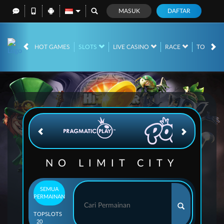
MASUK
DAFTAR
IDR
12,689,705,
HOT GAMES
SLOTS
LIVE CASINO
RACE
TOGEL
NO LIMIT CITY
SEMUA
PERMAINAN
TOP
SLOTS
20