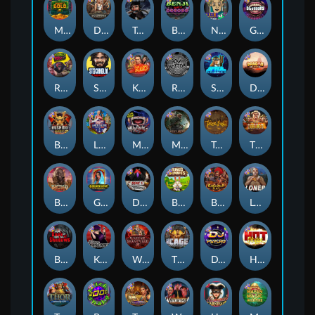
Monkey's Gold xPays
Deadwood xNudge
True Grit Redemption
Benji Killed in Vegas
Nine To Five
Gluttony
Roadkill
Stockholm Syndrome
Kiss My Chainsaw
Rock Bottom
Space Donkey
Dragon Tribe
Bushido Way xNudge
Land of the Free
Munchies
Misery Mining
True kult
The Border
Buffalo Hunter
Golden Genie And The Walking Wilds
Devil's Crossroad
Bonus Bunnies
Barbarian Fury
Loner
Book Of Shadows
Karen Maneater
Warrior Graveyard xNudge
The Cage
DJ Psycho
Hot Nudge