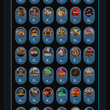
Nexus Fire In The Hole xBomb
Possessed
Flight Mode
Tombstone Slaughter
Evil Goblins xBomb
Dead, Dead, or Deader
San Quentin 2: Death Row
Punk Rocker 2
Punk Toilet
Ugliest Catch
Serial
Nexus Blood & Shadow
Skate or Die
Tsar Wars
Folsom Prison
Pearl Harbor
Nexus Outsourced
Home of the Brave
Dead Men Walking
Outsourced: Payday
Brute Force
xWays Hoarder 2
El Pasa Gunfight xNudge
Legion X
Bounty Hunters xNudge®
D Day
xWays Hoarder xSplit
Kenneth Must Die
Bangkok Hilton
San Quentin xWays
Apocalypse Super xNudge
Nexus Tombstone RIP
Kill Em All
Disturbed
Little Bighorn
Tombstone No Mercy