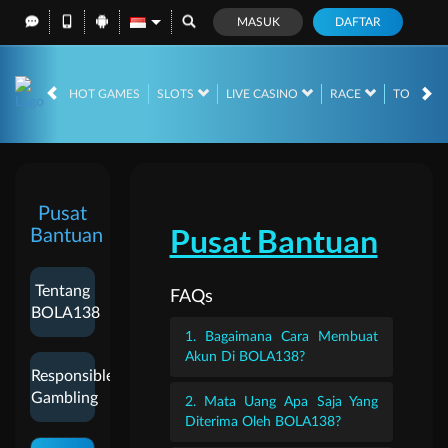
MASUK
DAFTAR
HOT GAMES
SLOTS
LIVE CASINO
RACE
TOGEL
Pusat
Pusat Bantuan
Bantuan
Tentang
FAQs
BOLA138
1. Bagaimana Cara Membuat
Akun Di BOLA138?
Responsible
Gambling
2. Mata Uang Apa Saja Yang
Diterima Oleh BOLA138?