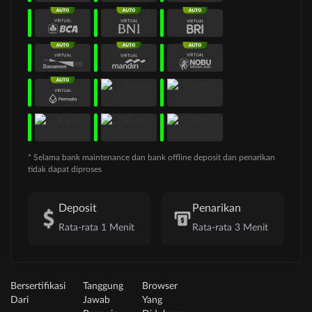
* Selama bank maintenance dan bank offline deposit dan penarikan
tidak dapat diproses
Deposit
Penarikan
Rata-rata 1 Menit
Rata-rata 3 Menit
Bersertifikasi
Tanggung
Browser
Dari
Jawab
Yang