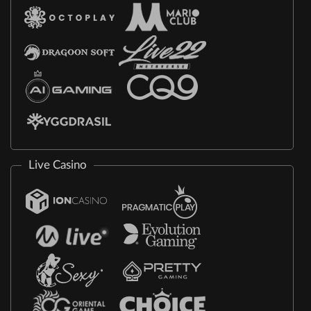
Live Casino