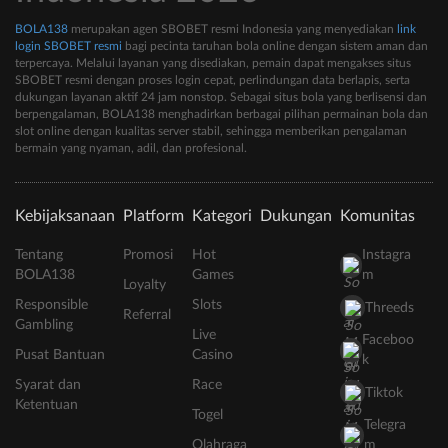
BOLA138
merupakan agen SBOBET resmi Indonesia yang menyediakan
link
login SBOBET resmi
bagi pecinta taruhan bola online dengan sistem aman dan
terpercaya. Melalui layanan yang disediakan, pemain dapat mengakses situs
SBOBET resmi dengan proses login cepat, perlindungan data berlapis, serta
dukungan layanan aktif 24 jam nonstop. Sebagai situs bola yang berlisensi dan
berpengalaman, BOLA138 menghadirkan berbagai pilihan permainan bola dan
slot online dengan kualitas server stabil, sehingga memberikan pengalaman
bermain yang nyaman, adil, dan profesional.
Kebijaksanaan
Platform
Kategori
Dukungan
Komunitas
Tentang
Promosi
Hot
Instagra
BOLA138
Games
m
Loyalty
Responsible
Slots
Threeds
Referral
Gambling
Live
Faceboo
Pusat Bantuan
Casino
k
Syarat dan
Race
Tiktok
Ketentuan
Togel
Telegra
Olahraga
m