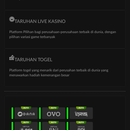
TARUHAN LIVE KASINO
Platform Pilihan bagi perusahaan-perusahaan terbaik di dunia, dengan
pilihan variasi game terbanyak
TARUHAN TOGEL
Platform togel yang menarik dari perusahan terbaik di dunia yang
menawarkan hadiah kemenangan besar