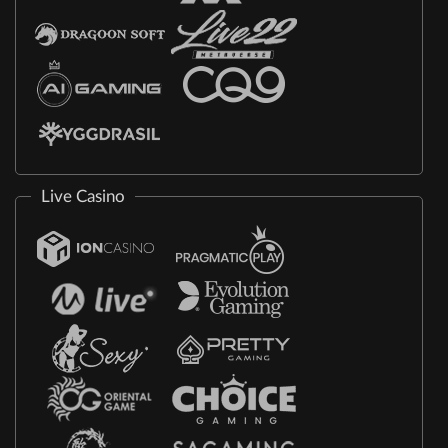
Live Casino