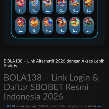
Sweet Frenzy
Frosty and Flamy
Legend Of Eagle
Oceanic Melodies
Guardian of the Museum
Safari Blitz
Legend of Nian
Goddess Of Egypt
Heavenly Fortunes
Nutty Riches
Leprechaun Bonanza
Loki
BOLA138 – Link Alternatif 2026 dengan Akses Lebih
Praktis
BOLA138 – Link Login &
Daftar SBOBET Resmi
Indonesia 2026
BOLA138
merupakan agen SBOBET resmi Indonesia yang menyediakan
link