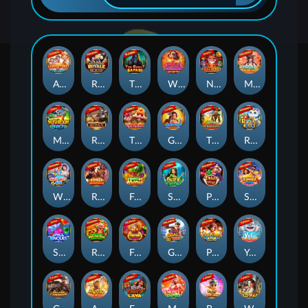
Adventure To The West
Royale House
The Great Safari
Wild Calavera
Neko Riches
Mahjong Princess
Mushroom Bandit
Roma
The Nutcrackers
Golden Moon Empire
The Maya Myth
Royal Katt
Wild Wet Win
Ranger Showdown
Fruits Mania
Spirit of the Sea
Poker Ways
Summer Splash Paradise
Space Conquest
Rich Cai Shen
Fortune Jewels III
Goal Go Win
Pai Gow Ways
Yeti Boom