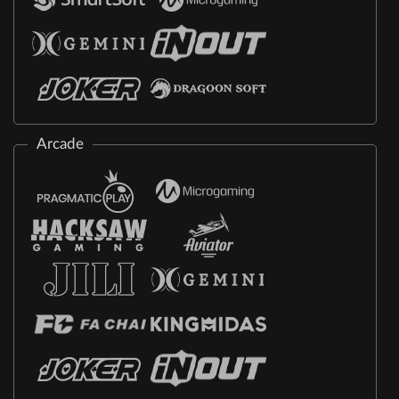
Arcade