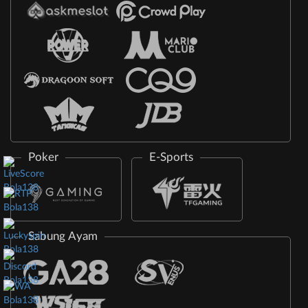
Poker
E-Sports
Sabung Ayam