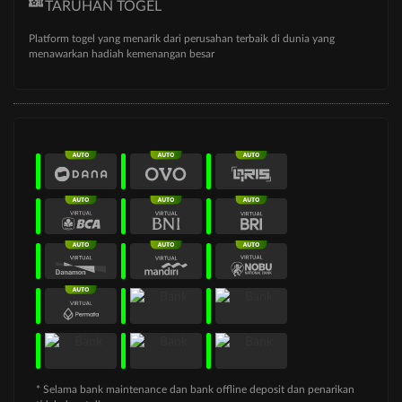
TARUHAN TOGEL
Platform togel yang menarik dari perusahan terbaik di dunia yang
menawarkan hadiah kemenangan besar
* Selama bank maintenance dan bank offline deposit dan penarikan