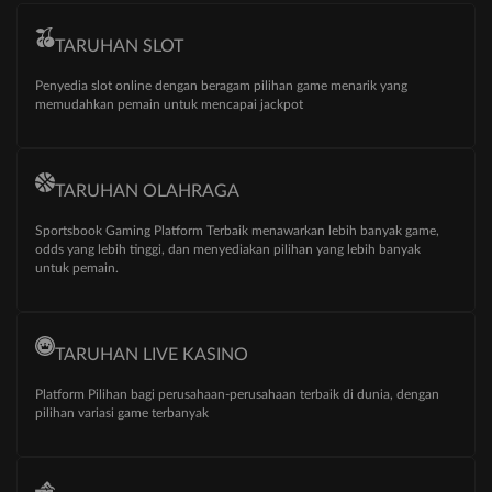
TARUHAN SLOT
Penyedia slot online dengan beragam pilihan game menarik yang
memudahkan pemain untuk mencapai jackpot
TARUHAN OLAHRAGA
Sportsbook Gaming Platform Terbaik menawarkan lebih banyak game,
odds yang lebih tinggi, dan menyediakan pilihan yang lebih banyak
untuk pemain.
TARUHAN LIVE KASINO
Platform Pilihan bagi perusahaan-perusahaan terbaik di dunia, dengan
pilihan variasi game terbanyak