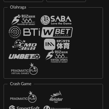
Olahraga
Crash Game