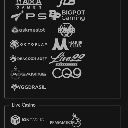
Live Casino