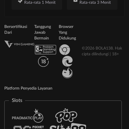
Rata-rata 1 Menit
Rata-rata 3 Menit
Bersertifikasi
Tanggung
Browser
Dari
Jawab
Yang
Bermain
Didukung
©2026 BOLA138. Hak
cipta dilindungi | 18+
Platform Penyedia Layanan
Slots