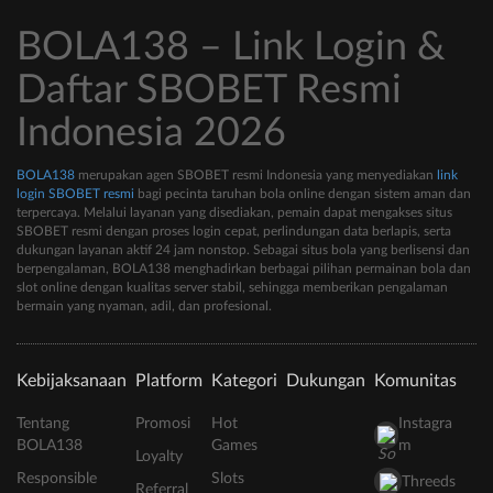
BOLA138 – Link Login &
Daftar SBOBET Resmi
Indonesia 2026
BOLA138
merupakan agen SBOBET resmi Indonesia yang menyediakan
link
login SBOBET resmi
bagi pecinta taruhan bola online dengan sistem aman dan
terpercaya. Melalui layanan yang disediakan, pemain dapat mengakses situs
SBOBET resmi dengan proses login cepat, perlindungan data berlapis, serta
dukungan layanan aktif 24 jam nonstop. Sebagai situs bola yang berlisensi dan
berpengalaman, BOLA138 menghadirkan berbagai pilihan permainan bola dan
slot online dengan kualitas server stabil, sehingga memberikan pengalaman
bermain yang nyaman, adil, dan profesional.
Kebijaksanaan
Platform
Kategori
Dukungan
Komunitas
Tentang
Promosi
Hot
Instagra
BOLA138
Games
m
Loyalty
Responsible
Slots
Threeds
Referral