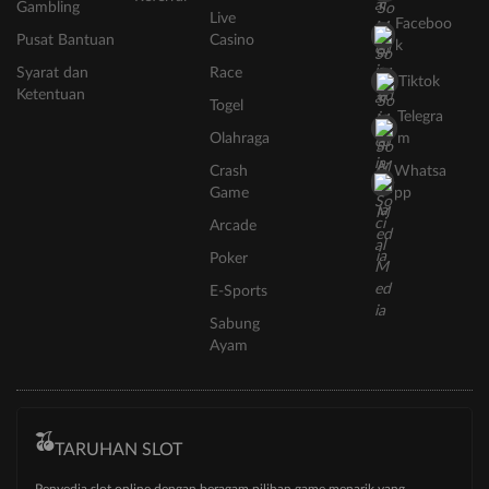
Gambling
Live
Faceboo
Pusat Bantuan
Casino
k
Syarat dan
Race
Tiktok
Ketentuan
Togel
Telegra
Olahraga
m
Crash
Whatsa
Game
pp
Arcade
Poker
E-Sports
Sabung
Ayam
TARUHAN SLOT