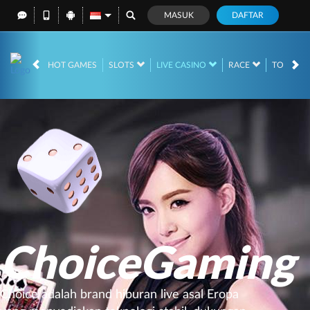
MASUK
DAFTAR
HOT GAMES
SLOTS
LIVE CASINO
RACE
TOGEL
ChoiceGaming
Choice adalah brand hiburan live asal Eropa