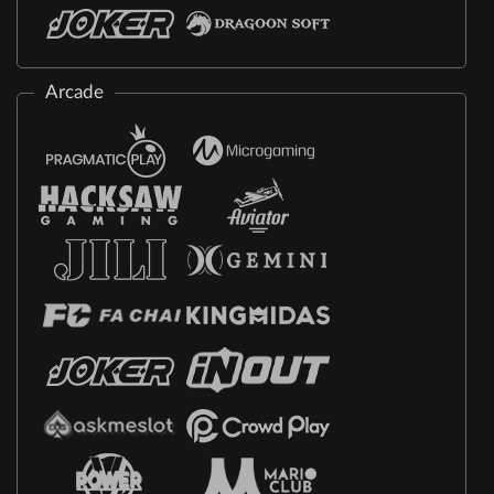
Arcade